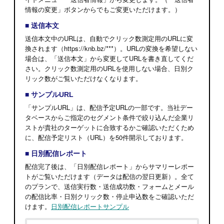
情報の変更」ボタンからでもご変更いただけます。）
■ 送信本文
送信本文中のURLは、自動でクリック数測定用のURLに変
換されます（https://knb.bz/***）。URLの変換を希望しない
場合は、「送信本文」から変更してURLを書き直してくだ
さい。クリック数測定用のURLを使用しない場合、日別ク
リック数がご覧いただけなくなります。
■ サンプルURL
「サンプルURL」は、配信予定URLの一部です。当社デー
タベースからご指定のセグメント条件で絞り込んだ企業リ
ストが貴社のターゲットに合致するかご確認いただくため
に、配信予定リスト（URL）を50件開示しております。
■ 日別配信レポート
配信完了後は、「日別配信レポート」からサマリーレポー
トがご覧いただけます（データは配信の翌日更新）。
全て
のプランで、送信実行数・送信成功数・フォームとメール
の配信比率・日別クリック数・停止申込数をご確認いただ
けます。
日別配信レポートサンプル